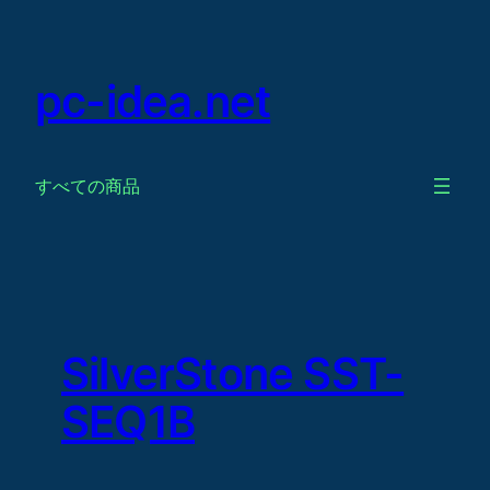
Skip
to
content
pc-idea.net
すべての商品
SilverStone SST-
SEQ1B