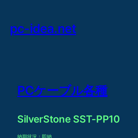
Skip
to
content
pc-idea.net
PCケーブル各種
SilverStone SST-PP10
納期状況：即納